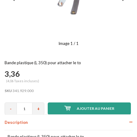
Image
1
/ 1
Bande plastique (L 350) pour attacher le to
3,36
(4,06 Taxes incluses)
SKU
341.929.000
-
+
AJOUTER AU PANIER
Description
Bande plastique (L 350) pour attacher le to