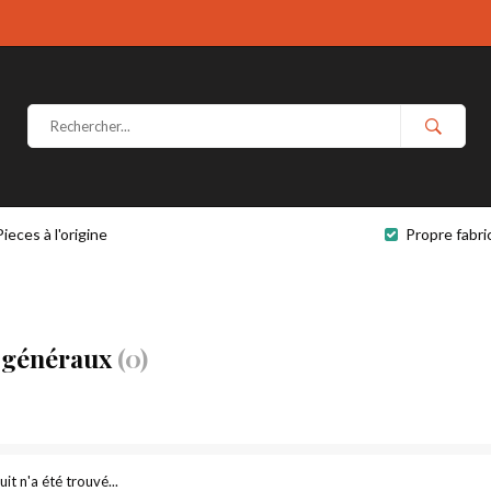
Pieces à l'origine
Propre fabri
s généraux
(0)
t n'a été trouvé...