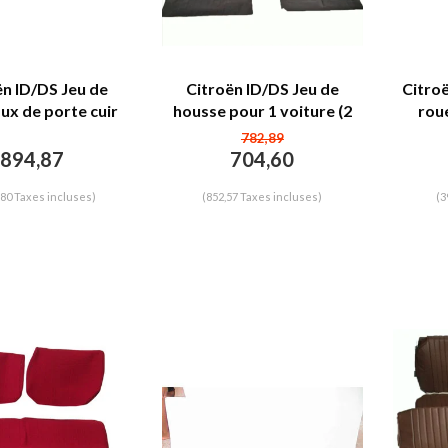
ën ID/DS Jeu de
Citroën ID/DS Jeu de
Citroë
ux de porte cuir
housse pour 1 voiture (2
rou
[4](réplique du
sieges AV 1 banquette AR)
suppo
782,89
PA) Citroën ID/DS
en simili noir Citroën ID/DS
out
894,87
704,60
,80 Taxes incluses)
(852,57 Taxes incluses)
(3