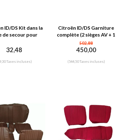
n ID/DS Kit dans la
Citroën ID/DS Garniture
e de secour pour
complète (2 sièges AV + 1
rt bidon d'huile et
banquette AR) en étoffe
502,88
ils Citroën ID/DS
bleu (partie centrale en
32,48
450,00
deux tons) Citroën ID/DS
9,30 Taxes incluses)
(544,50 Taxes incluses)