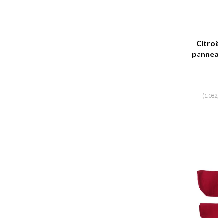
Citro
pannea
noir 
panneau 
(1.082