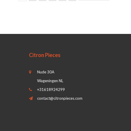
Citron Pieces
Nude 30A
Wageningen NL
+31618924299
contact@citronpieces.com