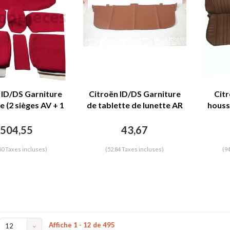
 ID/DS Garniture
Citroën ID/DS Garniture
Citr
 (2 sièges AV + 1
de tablette de lunette AR
houss
te AR) en étoffe
modèle agrandis ! en simili
sieges
e unie imprimé
marron Citroën ID/DS
en si
504,55
43,67
e Citroën ID/DS
50 Taxes incluses)
(52,84 Taxes incluses)
(9
Affiche 1 - 12 de 495
12