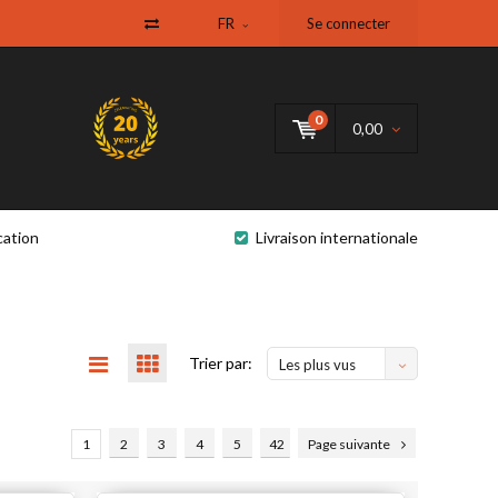
FR
Se connecter
0
0,00
cation
Livraison internationale
Trier par:
Les plus vus
1
2
3
4
5
42
Page suivante