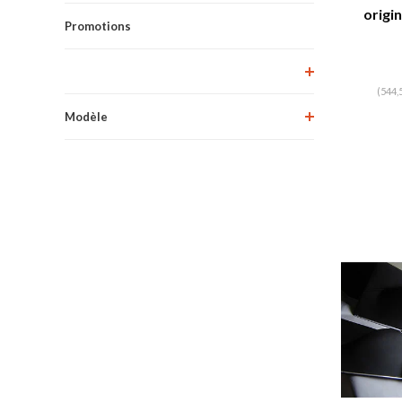
origin
Promotions
marron
pannea
pour 
ressort
(544,
Modèle