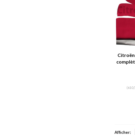
Citroën
complète
banquet
roug
gauffr
(610,
Afficher: