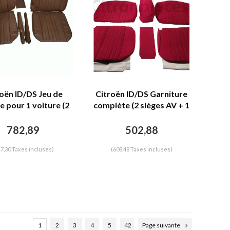
oën ID/DS Jeu de
Citroën ID/DS Garniture
e pour 1 voiture (2
complète (2 sièges AV + 1
 AV 1 banquette AR)
banquette AR) en étoffe
mili marron Citroën
rouge (partie centrale en
782,89
502,88
ID/DS
deux tons) Citroën ID/DS
47,30 Taxes incluses)
(608,48 Taxes incluses)
1
2
3
4
5
42
Page suivante