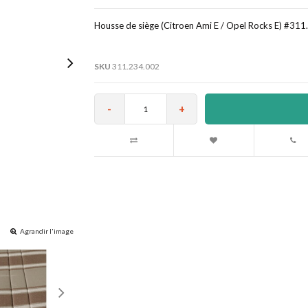
Housse de siège (Citroen Ami E / Opel Rocks E) #31
SKU
311.234.002
-
+
Agrandir l'image