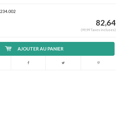
1.234.002
82,64
(99,99 Taxes incluses)
AJOUTER AU PANIER
Agrandir l'image