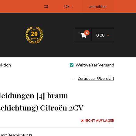
DE
anmelden
0
0,00
uktion
Weltweiter Versand
Zurück zur Übersicht
leidungen [4] braun
schichtung) Citroën 2CV
NICHT AUF LAGER
mit Beschichtung), .