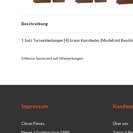
Beschreibung
1 Satz Turverkleidungen [4] braun Kunstleder (Modell mit Beschic
0
Sterne, basierend auf
0
Bewertungen
Impressum
Kundend
Citron Pieces.
Über uns
Pieces à l'origine since 1999
Terms & Be