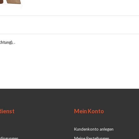
htung), .
ienst
Mein Konto
Kundenkonto anlegen
dingungen
Meine Bestellungen