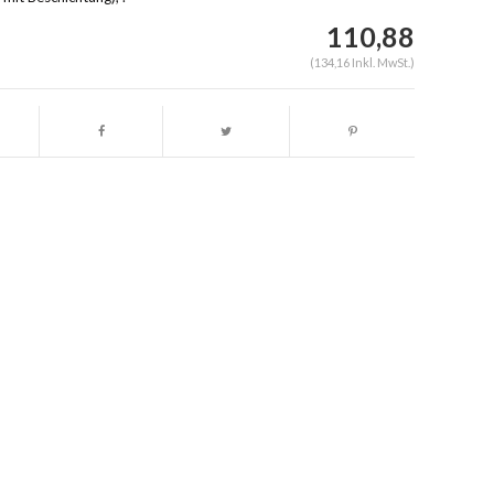
110,88
(134,16 Inkl. MwSt.)
Abbildung vergrößern