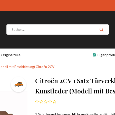
Originalteile
Eigenprod
Modell mit Beschichtung) Citroën 2CV
Citroën 2CV 1 Satz Türverk
Kunstleder (Modell mit Be
1 Satz Turverkleidungen [4] braun Kunstleder (Modell 