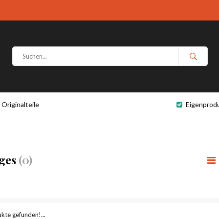
Originalteile
Eigenprod
iges
(0)
kte gefunden!...