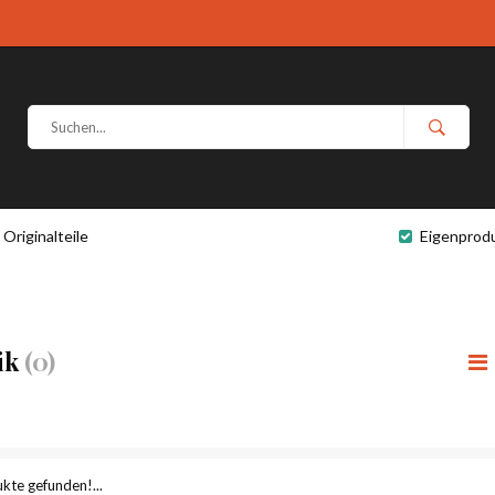
Originalteile
Eigenprod
ik
(0)
kte gefunden!...