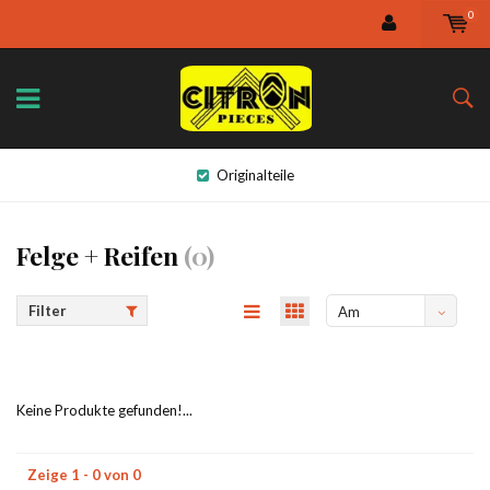
0
Originalteile
Felge + Reifen
(0)
Filter
Am
meisten
angesehen
Keine Produkte gefunden!...
Zeige 1 - 0 von 0