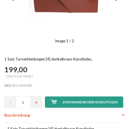
Image
1
/ 2
1 Satz Turverkleidungen [4] dunkelbraun Kunstleder,.
199,00
(240,79 Inkl. MwSt.)
SKU
321.324.500
-
+
ZUM WARENKORB HINZUFÜGEN
Beschreibung
1 Satz Turverkleidungen [4] dunkelbraun Kunstleder,.