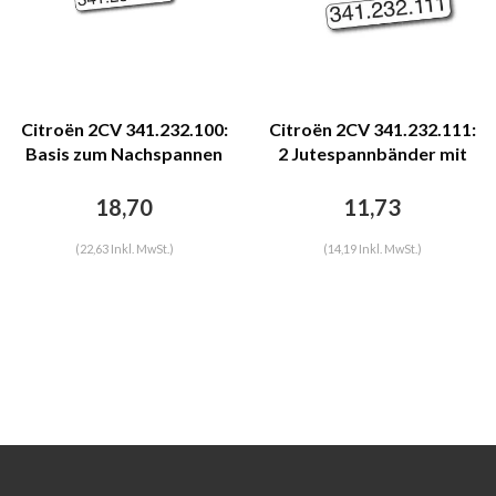
Citroën 2CV 341.232.100:
Citroën 2CV 341.232.111:
Basis zum Nachspannen
2 Jutespannbänder mit
eines Einzelsitzes, mit
Eisendraht für Vordersitz,
Draht darin, 1 runde Ecke
2 runde Ecke Citroën 2CV
18,70
11,73
oder 2 runde Ecken,
Citroën 2CV
(22,63 Inkl. MwSt.)
(14,19 Inkl. MwSt.)