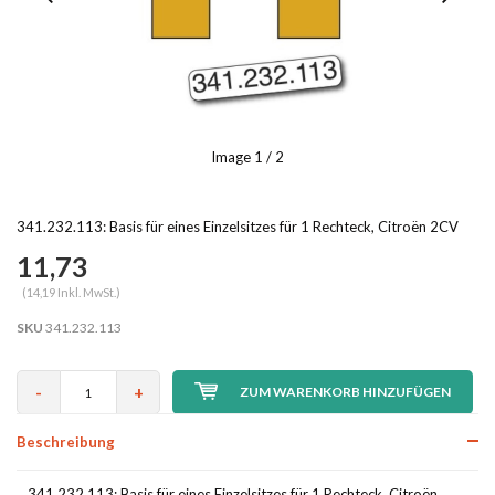
Image
1
/ 2
341.232.113: Basis für eines Einzelsitzes für 1 Rechteck, Citroën 2CV
11,73
(14,19 Inkl. MwSt.)
SKU
341.232.113
-
+
ZUM WARENKORB HINZUFÜGEN
Beschreibung
341.232.113: Basis für eines Einzelsitzes für 1 Rechteck, Citroën