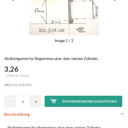
Image
1
/ 2
Abdichtgummi fur Regenrinne uber dem vierten Zylinder,.
3,26
(3,94 Inkl. MwSt.)
SKU
322.258.000
-
+
ZUM WARENKORB HINZUFÜGEN
Beschreibung
Abdichtgummi fur Regenrinne uber dem vierten Zylinder,.