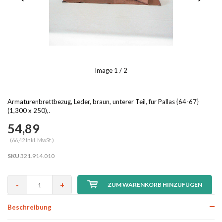
Image
1
/ 2
Armaturenbrettbezug, Leder, braun, unterer Teil, fur Pallas {64-67}
(1,300 x 250),.
54,89
(66,42 Inkl. MwSt.)
SKU
321.914.010
-
+
ZUM WARENKORB HINZUFÜGEN
Beschreibung