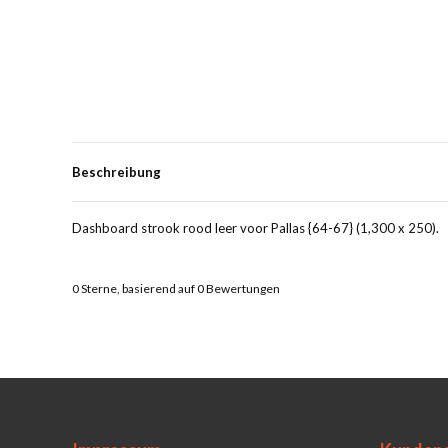
Beschreibung
Dashboard strook rood leer voor Pallas {64-67} (1,300 x 250).
0
Sterne, basierend auf
0
Bewertungen