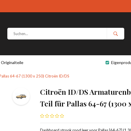
Originalteile
Eigenprod
 Pallas 64-67 (1300 x 250) Citroën ID/DS
Citroën ID/DS Armaturenbr
Teil für Pallas 64-67 (1300
Dashboard strook rood leer voor Pallas {64-67} (1,3