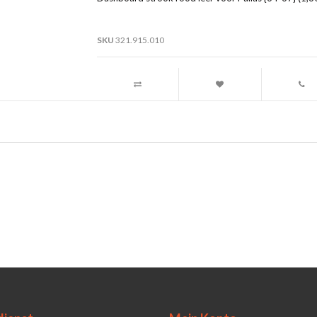
SKU
321.915.010