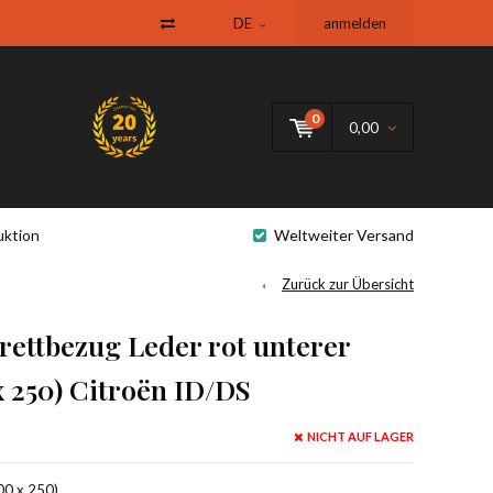
DE
anmelden
0
0,00
uktion
Weltweiter Versand
Zurück zur Übersicht
ettbezug Leder rot unterer
 x 250) Citroën ID/DS
NICHT AUF LAGER
00 x 250).