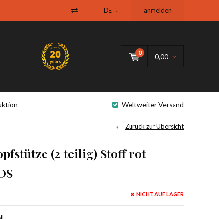
DE
anmelden
0
0,00
uktion
Weltweiter Versand
Zurück zur Übersicht
stütze (2 teilig) Stoff rot
/DS
NICHT AUF LAGER
l,.