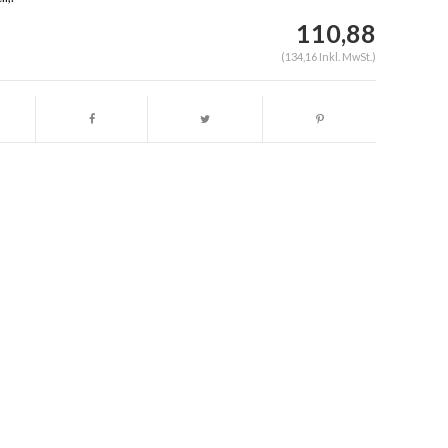
110,88
(134,16 Inkl. MwSt.)
Abbildung vergrößern