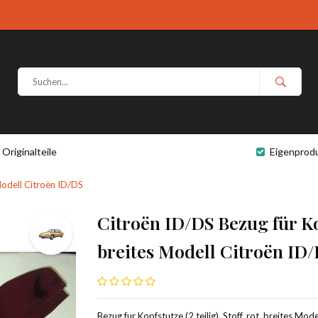
Originalteile
Eigenprod
 Modell Citroën ID/DS
Citroën ID/DS Bezug für Kopf
breites Modell Citroën ID
Bezug fur Kopfstutze (2 teilig), Stoff, rot, breites Model