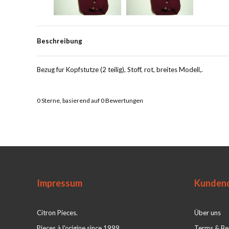
Beschreibung
Bezug fur Kopfstutze (2 teilig), Stoff, rot, breites Modell,.
0
Sterne, basierend auf
0
Bewertungen
Impressum
Kundend
Citron Pieces.
Über uns
Pieces à l'origine since 1999
Terms & Be