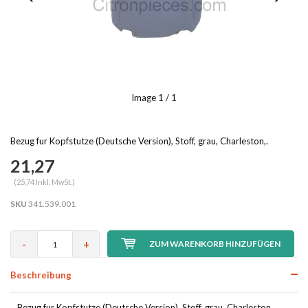
Image
1
/ 1
Bezug fur Kopfstutze (Deutsche Version), Stoff, grau, Charleston,.
21,27
(25,74 Inkl. MwSt.)
SKU
341.539.001
-
+
ZUM WARENKORB HINZUFÜGEN
Beschreibung
Bezug fur Kopfstutze (Deutsche Version), Stoff, grau, Charleston,.