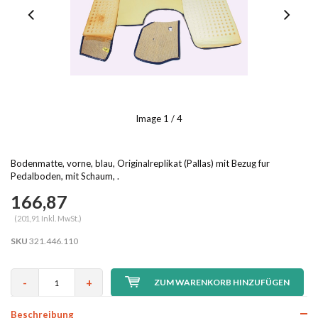
Image
1
/ 4
Bodenmatte, vorne, blau, Originalreplikat (Pallas) mit Bezug fur
Pedalboden, mit Schaum, .
166,87
(201,91 Inkl. MwSt.)
SKU
321.446.110
-
+
ZUM WARENKORB HINZUFÜGEN
Beschreibung