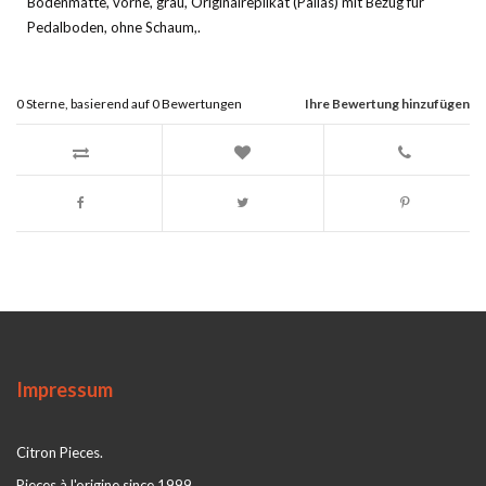
Bodenmatte, vorne, grau, Originalreplikat (Pallas) mit Bezug fur
Pedalboden, ohne Schaum,.
0
Sterne, basierend auf
0
Bewertungen
Ihre Bewertung hinzufügen
Impressum
Citron Pieces.
Pieces à l'origine since 1999