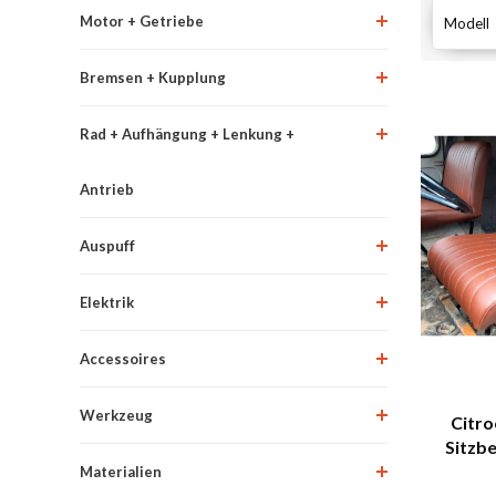
Motor + Getriebe
Modell
Bremsen + Kupplung
Rad + Aufhängung + Lenkung +
Antrieb
Auspuff
Elektrik
Accessoires
Werkzeug
Citro
Sitzb
brau
Materialien
Versio