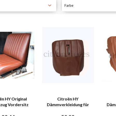
Farbe
ën HY Original
Citroën HY
ezug Vordersitz
Dämmverkleidung für
Dämm
n Kunstleder 3
Stirnwand braunes
Sti
n (ab Sept 1970)
Kunstleder Citroën HY
Kuns