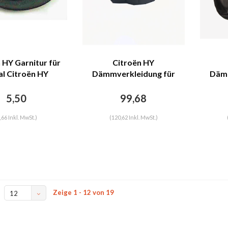
 HY Garnitur für
Citroën HY
al Citroën HY
Dämmverkleidung für
Dämm
Stirnwand schwarzes
Stir
Kunstleder mit Bahnen mit
Kuns
5,50
99,68
Kartentasche (Citroën
logo) Citroën HY
,66 Inkl. MwSt.)
(120,62 Inkl. MwSt.)
Zeige 1 - 12 von 19
12