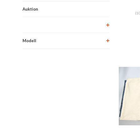
C
Auktion
(10
Modell