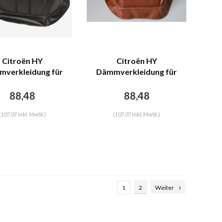
Citroën HY
Citroën HY
verkleidung für
Dämmverkleidung für
nwand schwarzes
Stirnwand braunes
tleder mit Bahnen
Kunstleder Citroën HY
88,48
88,48
Citroën HY
(107,07 Inkl. MwSt.)
(107,07 Inkl. MwSt.)
1
2
Weiter