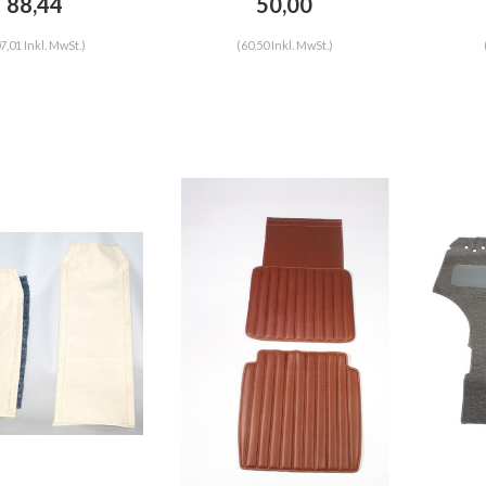
88,44
50,00
itroën HY
7,01 Inkl. MwSt.)
(60,50 Inkl. MwSt.)