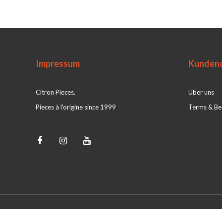
Impressum
Kundend
Citron Pieces.
Über uns
Pieces à l'origine since 1999
Terms & Be
© Citron Pieces 2026 - Powered by
webshop-service.nl
|