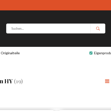
Originalteile
Eigenprod
ën HY
(19)