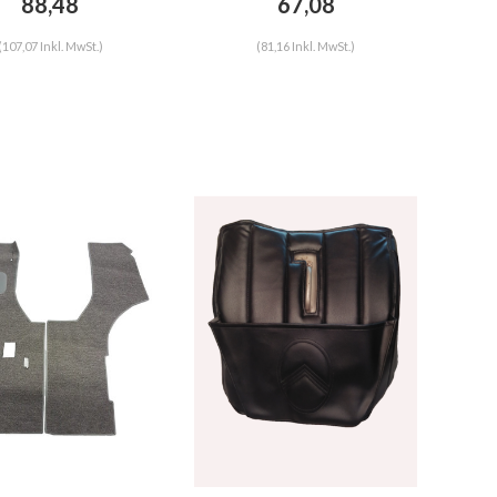
88,48
67,08
Citroën HY
(107,07 Inkl. MwSt.)
(81,16 Inkl. MwSt.)