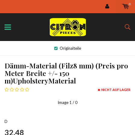
0
Originalteile
Dämm-Material (Filz8 mm) (Preis pro
Meter Breite +/- 150
m)UpholsteryMaterial
NICHT AUF LAGER
Image
1
/ 0
D
32,48