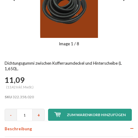
Image
1
/ 8
Dichtungsgummi zwischen Kofferraumdeckel und Hinterscheibe (L
1,650),.
11,09
(13,42 Inkl. MwSt.)
SKU
322.358.020
-
+
ZUM WARENKORB HINZUFÜGEN
Beschreibung