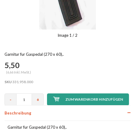
Image
1
/ 2
Garnitur fur Gaspedal (270 x 60),.
5,50
(6,66 Inkl. MwSt.)
SKU
331.958.000
-
+
ZUM WARENKORB HINZUFÜGEN
Beschreibung
Garnitur fur Gaspedal (270 x 60),.