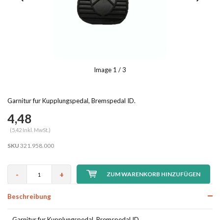
Image
1
/ 3
Garnitur fur Kupplungspedal, Bremspedal ID.
4,48
(5,42 Inkl. MwSt.)
SKU
321.958.000
-
+
ZUM WARENKORB HINZUFÜGEN
Beschreibung
Garnitur fur Kupplungspedal, Bremspedal ID.