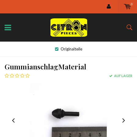
0
Originalteile
GummianschlagMaterial
AUF LAGER