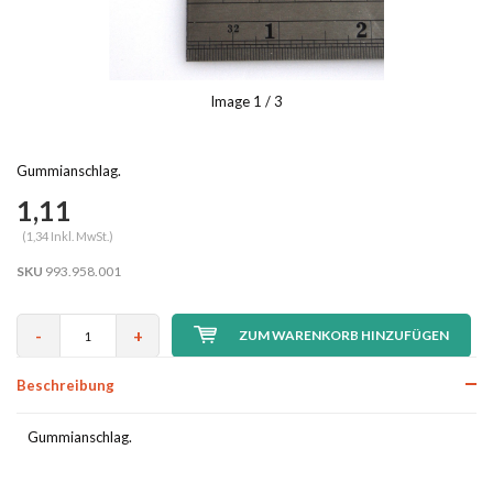
Image
1
/ 3
Gummianschlag.
1,11
(1,34 Inkl. MwSt.)
SKU
993.958.001
-
+
ZUM WARENKORB HINZUFÜGEN
Beschreibung
Gummianschlag.