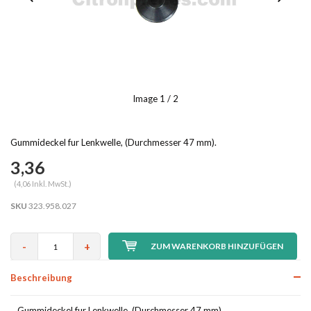
Image
1
/ 2
Gummideckel fur Lenkwelle, (Durchmesser 47 mm).
3,36
(4,06 Inkl. MwSt.)
SKU
323.958.027
-
+
ZUM WARENKORB HINZUFÜGEN
Beschreibung
Gummideckel fur Lenkwelle, (Durchmesser 47 mm).