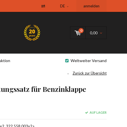
DE
anmelden
0
0,00
uktion
Weltweiter Versand
Zurück zur Übersicht
ungssatz für Benzinklappe
AUF LAGER
x2, 322.558.003x2>,.