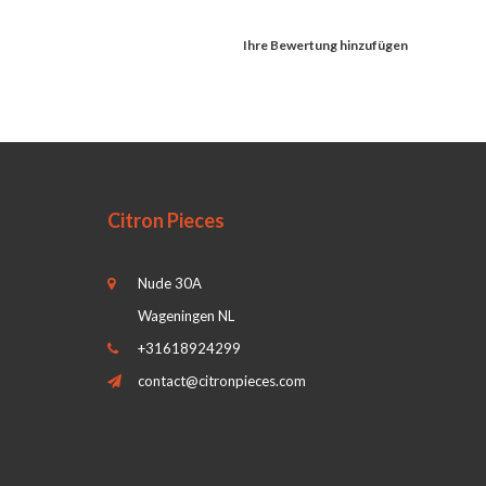
Ihre Bewertung hinzufügen
Citron Pieces
Nude 30A
Wageningen NL
+31618924299
contact@citronpieces.com