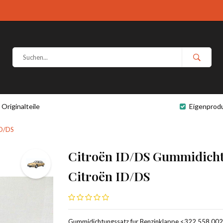
Originalteile
Eigenprod
ID/DS
Citroën ID/DS Gummidicht
Citroën ID/DS
Gummidichtungssatz fur Benzinklappe <322.558.002