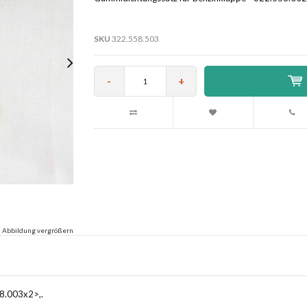
SKU
322.558.503
-
+
Abbildung vergrößern
8.003x2>,.