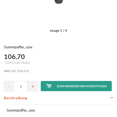
Image
1
/ 4
Gummipuffer,, uzw.
106,70
(129,11 Inkl. MwSt.)
SKU
342.958.610
-
+
ZUM WARENKORB HINZUFÜGEN
Beschreibung
Gummipuffer,, uzw.