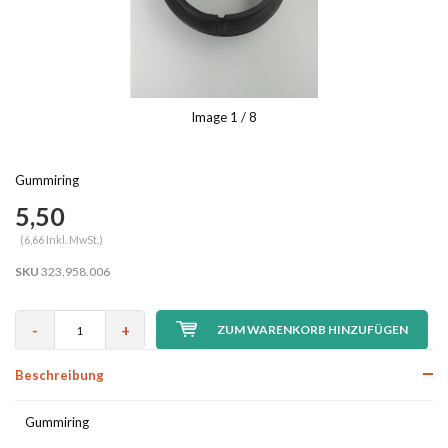
Image
1
/ 8
Gummiring
5,50
(6,66 Inkl. MwSt.)
SKU
323.958.006
-
+
ZUM WARENKORB HINZUFÜGEN
Beschreibung
Gummiring