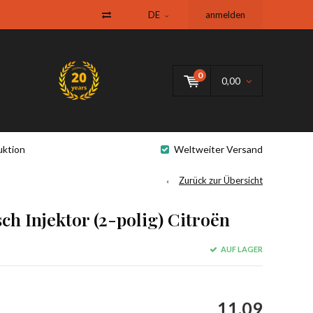
DE
anmelden
0
0,00
uktion
Weltweiter Versand
Zurück zur Übersicht
h Injektor (2-polig) Citroën
AUF LAGER
11,09