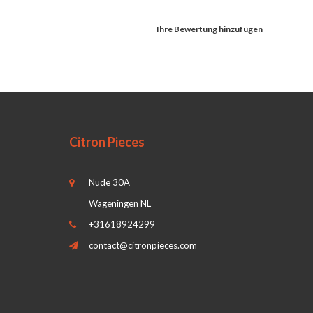
Ihre Bewertung hinzufügen
Citron Pieces
Nude 30A
Wageningen NL
+31618924299
contact@citronpieces.com