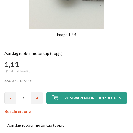
Image
1
/ 5
Aanslag rubber motorkap (dopje),.
1,11
(1,34 Inkl. MwSt.)
SKU
322.158.005
-
+
ZUM WARENKORB HINZUFÜGEN
Beschreibung
Aanslag rubber motorkap (dopje),.