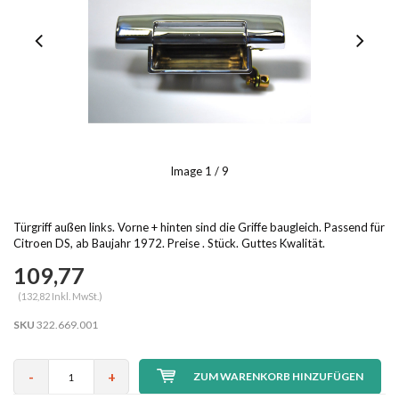
Image
1
/ 9
Türgriff außen links. Vorne + hinten sind die Griffe baugleich. Passend für
Citroen DS, ab Baujahr 1972. Preise . Stück. Guttes Kwalität.
109,77
(132,82 Inkl. MwSt.)
SKU
322.669.001
-
+
ZUM WARENKORB HINZUFÜGEN