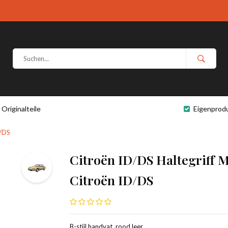
Originalteile
Eigenprod
D/DS
Citroën ID/DS Haltegriff M
Citroën ID/DS
B-stijl handvat, rood leer,.