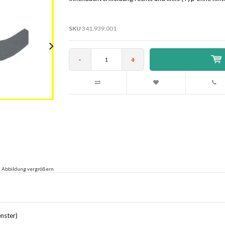
SKU
341.939.001
-
+
Abbildung vergrößern
nster)