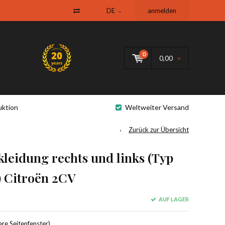
DE
anmelden
0
0,00
uktion
Weltweiter Versand
Zurück zur Übersicht
leidung rechts und links (Typ
) Citroën 2CV
AUF LAGER
re Seitenfenster)