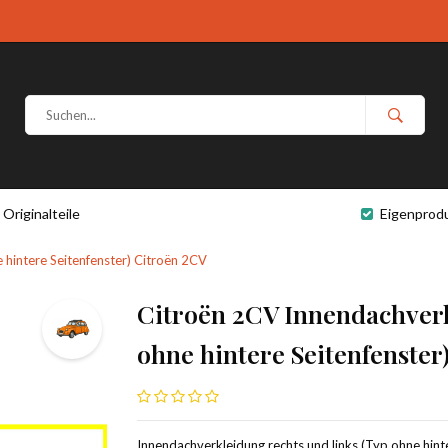
Originalteile
Eigenprod
 hintere Seitenfenster) Citroën 2CV
Citroën 2CV Innendachverk
ohne hintere Seitenfenster
Innendachverkleidung rechts und links (Typ ohne hinte