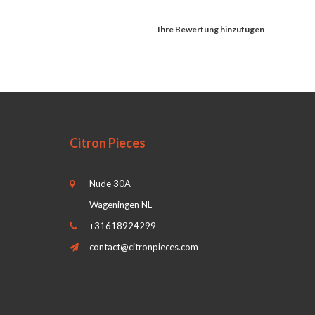
Ihre Bewertung hinzufügen
Citron Pieces
Nude 30A
Wageningen NL
+31618924299
contact@citronpieces.com