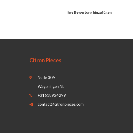
Ihre Bewertung hinzufügen
Citron Pieces
Nude 30A
Wageningen NL
+31618924299
contact@citronpieces.com