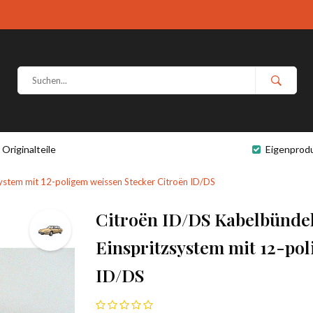
Originalteile
Eigenprod
system mit 12-poligem weissen Stecker Citroën ID/DS
Citroën ID/DS Kabelbündel
Einspritzsystem mit 12-pol
ID/DS