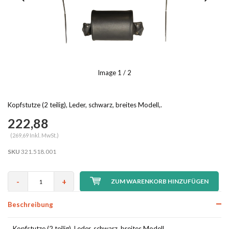
Image
1
/ 2
Kopfstutze (2 teilig), Leder, schwarz, breites Modell,.
222,88
(269,69 Inkl. MwSt.)
SKU
321.518.001
-
+
ZUM WARENKORB HINZUFÜGEN
Beschreibung
Kopfstutze (2 teilig), Leder, schwarz, breites Modell,.