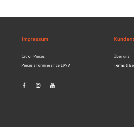
Impressum
Kundend
Citron Pieces.
Über uns
Pieces à l'origine since 1999
Terms & Be
© Citron Pieces 2026 - Powered by
webshop-service.nl
|