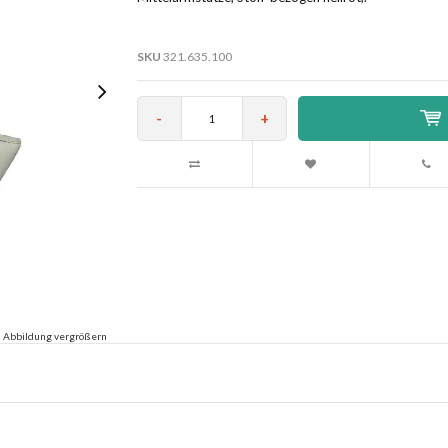
SKU
321.635.100
-
+
Abbildung vergrößern