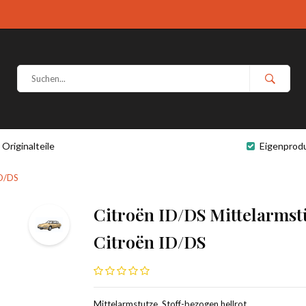
Originalteile
Eigenprod
ID/DS
Citroën ID/DS Mittelarmstü
Citroën ID/DS
Mittelarmstutze, Stoff-bezogen hellrot,.