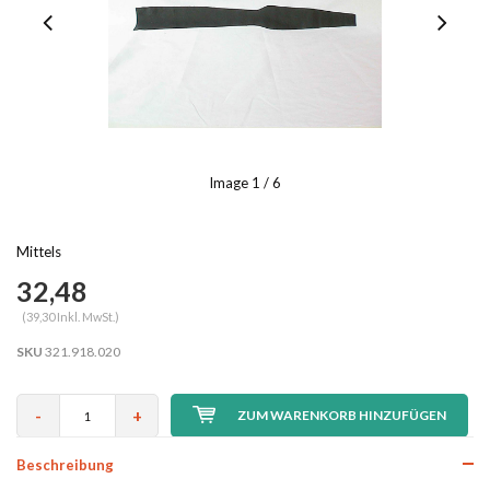
Image
1
/ 6
Mittels
32,48
(39,30 Inkl. MwSt.)
SKU
321.918.020
-
+
ZUM WARENKORB HINZUFÜGEN
Beschreibung