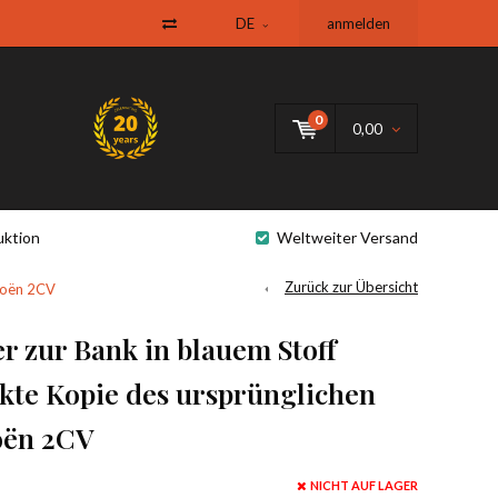
DE
anmelden
0
0,00
uktion
Weltweiter Versand
Zurück zur Übersicht
troën 2CV
r zur Bank in blauem Stoff
akte Kopie des ursprünglichen
oën 2CV
NICHT AUF LAGER