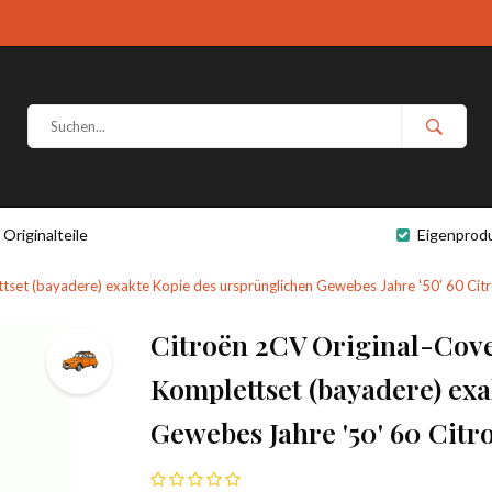
Originalteile
Eigenprod
ttset (bayadere) exakte Kopie des ursprünglichen Gewebes Jahre '50' 60 Ci
Citroën 2CV Original-Cove
Komplettset (bayadere) ex
Gewebes Jahre '50' 60 Citr