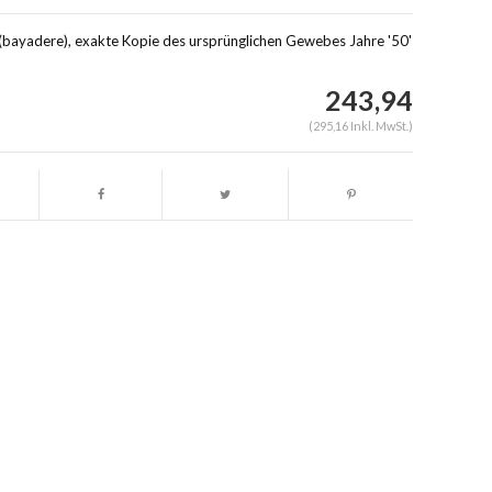
 (bayadere), exakte Kopie des ursprünglichen Gewebes Jahre '50'
243,94
(295,16 Inkl. MwSt.)
Abbildung vergrößern