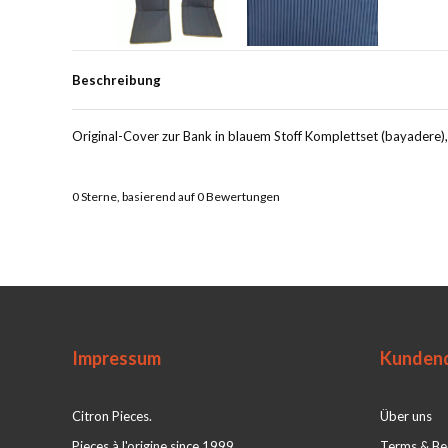
Beschreibung
Original-Cover zur Bank in blauem Stoff Komplettset (bayadere)
0
Sterne, basierend auf
0
Bewertungen
Impressum
Kundend
Citron Pieces.
Über uns
Pieces à l'origine since 1999
Terms & Be