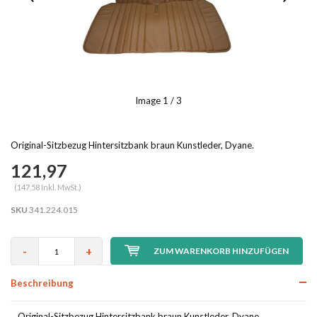
Image
1
/ 3
Original-Sitzbezug Hintersitzbank braun Kunstleder, Dyane.
121,97
(147,58 Inkl. MwSt.)
SKU
341.224.015
-
+
ZUM WARENKORB HINZUFÜGEN
Beschreibung
Original-Sitzbezug Hintersitzbank braun Kunstleder, Dyane.