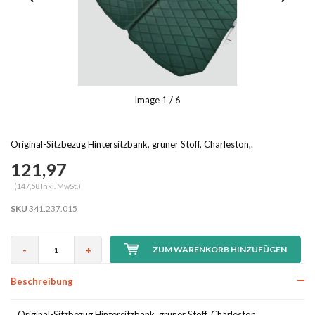
Image
1
/ 6
Original-Sitzbezug Hintersitzbank, gruner Stoff, Charleston,.
121,97
(147,58 Inkl. MwSt.)
SKU
341.237.015
-
+
ZUM WARENKORB HINZUFÜGEN
Beschreibung
Original-Sitzbezug Hintersitzbank, gruner Stoff, Charleston,.