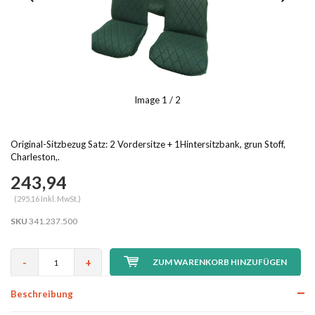
Image
1
/ 2
Original-Sitzbezug Satz: 2 Vordersitze + 1Hintersitzbank, grun Stoff,
Charleston,.
243,94
(295,16 Inkl. MwSt.)
SKU
341.237.500
-
+
ZUM WARENKORB HINZUFÜGEN
Beschreibung