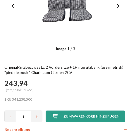
Image
1
/ 3
Original-Sitzbezug Satz: 2 Vordersitze + 1Hintersitzbank (assymetrish)
"pied de poule" Charleston Citroën 2CV
243,94
(295,16 Inkl. MwSt.)
SKU
341.238.500
-
+
ZUM WARENKORB HINZUFÜGEN
Beschreibung