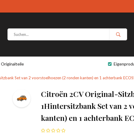
Originalteile
Eigenprod
ersitzbank Set van 2 voorstoelhoezen (2 ronden kanten) en 1 achterbank ECOS
Citroën 2CV Original-Sitzb
1Hintersitzbank Set van 2 
kanten) en 1 achterbank EC