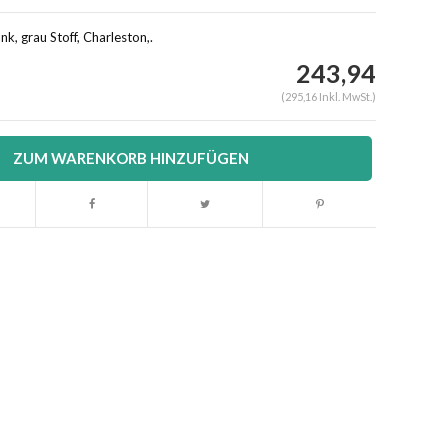
k, grau Stoff, Charleston,.
243,94
(295,16 Inkl. MwSt.)
ZUM WARENKORB HINZUFÜGEN
Abbildung vergrößern