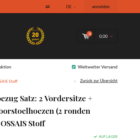
DE
anmelden
0
0,00
uktion
Weltweiter Versand
Zurück zur Übersicht
SAIS Stoff
ezug Satz: 2 Vordersitze +
voorstoelhoezen (2 ronden
OSSAIS Stoff
AUF LAGER