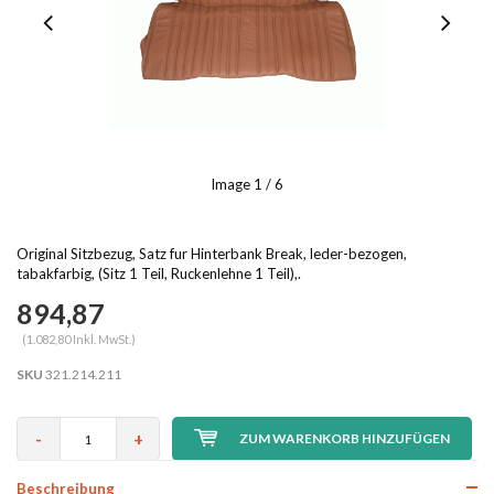
Image
1
/ 6
Original Sitzbezug, Satz fur Hinterbank Break, leder-bezogen,
tabakfarbig, (Sitz 1 Teil, Ruckenlehne 1 Teil),.
894,87
(1.082,80 Inkl. MwSt.)
SKU
321.214.211
-
+
ZUM WARENKORB HINZUFÜGEN
Beschreibung