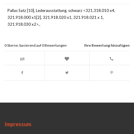
Pallas Satz [10], Lederausstattung, schwarz <321.318.010 x4,
321.918.000 x1[2], 321.918.020 x1, 321.918.021 x 1,
321.918.030 x2>,.
0
Sterne, basierend auf
0
Bewertungen
Ihre Bewertung hinzufügen
Impressum