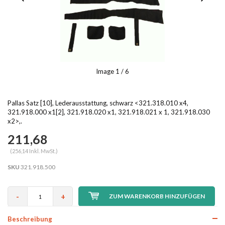
Image
1
/ 6
Pallas Satz [10], Lederausstattung, schwarz <321.318.010 x4,
321.918.000 x1[2], 321.918.020 x1, 321.918.021 x 1, 321.918.030
x2>,.
211,68
(256,14 Inkl. MwSt.)
SKU
321.918.500
-
+
ZUM WARENKORB HINZUFÜGEN
Beschreibung