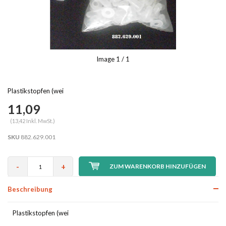
Image
1
/ 1
Plastikstopfen (wei
11,09
(13,42 Inkl. MwSt.)
SKU
882.629.001
-
+
ZUM WARENKORB HINZUFÜGEN
Beschreibung
Plastikstopfen (wei