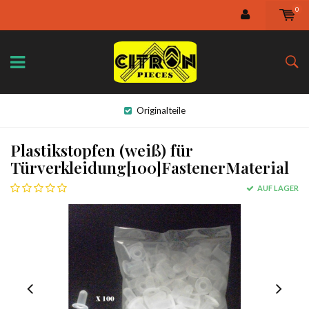
0
Originalteile
Plastikstopfen (weiß) für
Türverkleidung[100]FastenerMaterial
AUF LAGER