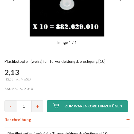
Image
1
/ 1
Plastikstopfen (weiss) fur Turverkleidungsbefestigung [10].
2,13
(2,58 Inkl. MwSt.)
SKU
882.629.010
-
+
ZUM WARENKORB HINZUFÜGEN
Beschreibung
Plastikstopfen (weiss) fur Turverkleidungsbefestigung [10].