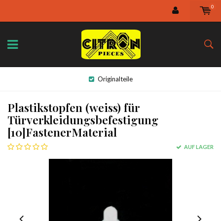
0
Originalteile
Plastikstopfen (weiss) für
Türverkleidungsbefestigung
[10]FastenerMaterial
AUF LAGER