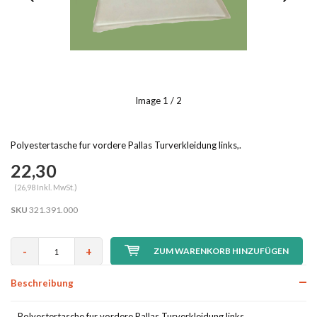
Image
1
/ 2
Polyestertasche fur vordere Pallas Turverkleidung links,.
22,30
(26,98 Inkl. MwSt.)
SKU
321.391.000
-
+
ZUM WARENKORB HINZUFÜGEN
Beschreibung
Polyestertasche fur vordere Pallas Turverkleidung links,.