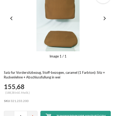
Image
1
/ 1
Satz fur Vordersitzbezug, Stoff-bezogen, caramel (1 Farbton): Sitz +
Ruckenlehne + Abschlussfullung in wei
155,68
(188,38 Inkl. MwSt.)
SKU
321.233.200
ZUM WARENKORB HINZUFÜGEN