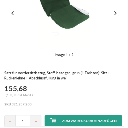
Image
1
/ 2
Satz fur Vordersitzbezug, Stoff-bezogen, grun (1 Farbton): Sitz +
Ruckenlehne + Abschlussfullung in wei
155,68
(188,38 Inkl. MwSt.)
SKU
321.237.200
-
+
ZUM WARENKORB HINZUFÜGEN