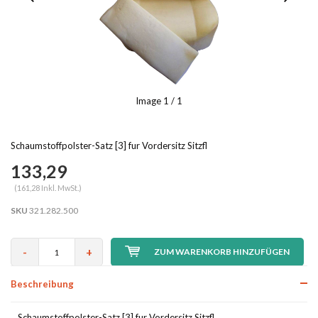
Image
1
/ 1
Schaumstoffpolster-Satz [3] fur Vordersitz Sitzfl
133,29
(161,28 Inkl. MwSt.)
SKU
321.282.500
-
+
ZUM WARENKORB HINZUFÜGEN
Beschreibung
Schaumstoffpolster-Satz [3] fur Vordersitz Sitzfl